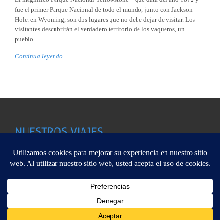
fue el primer Parque Nacional de todo el mundo, junto con Jackson
Hole, en Wyoming, son dos lugares que no debe dejar de visitar. Los
visitantes descubrirán el verdadero territorio de los vaqueros, un
pueblo...
Continua leyendo
Aleecia Viajes pertenece a Viajes Viaverde CICLM-02122, C/
Este sitio web utiliza cookies para que usted tenga la mejor experiencia de
Arq.Vandelvira,25.-Albacete 967 67 01 48 Copyright @ 2013
usuario. Si continúa navegando está dando su consentimiento para la aceptació
de las mencionadas cookies y la aceptación de nuestra
política de cookies
, pinc
ALEECiA
el enlace para mayor información.
plugin cooki