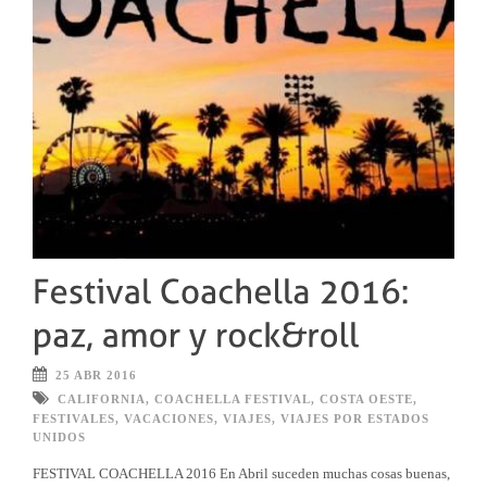
25 ABR 2016
CALIFORNIA
,
COACHELLA FESTIVAL
,
COSTA OESTE
,
FESTIVALES
,
VACACIONES
,
VIAJES
,
VIAJES POR ESTADOS
UNIDOS
FESTIVAL COACHELLA 2016 En Abril suceden muchas cosas buenas,