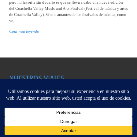
pero mi favorita sin dudarlo es que se lleva a cabo una nueva edición
del Coachella Valley Music and Arts Festival (Festival de música y artes
de Coachella Valley). Si sois amantes de los festivales de música, como
yo,...
Continua leyendo
Aleecia Viajes pertenece a Viajes Viaverde CICLM-02122, C/
Este sitio web utiliza cookies para que usted tenga la mejor experiencia de
Arq.Vandelvira,25.-Albacete 967 67 01 48 Copyright @ 2013
usuario. Si continúa navegando está dando su consentimiento para la aceptació
de las mencionadas cookies y la aceptación de nuestra
política de cookies
, pinc
ALEECiA
el enlace para mayor información.
plugin cooki
ACEPTAR