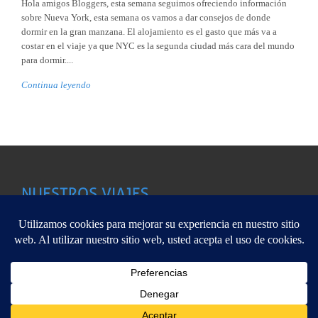
Hola amigos Bloggers, esta semana seguimos ofreciendo información
sobre Nueva York, esta semana os vamos a dar consejos de donde
dormir en la gran manzana. El alojamiento es el gasto que más va a
costar en el viaje ya que NYC es la segunda ciudad más cara del mundo
para dormir....
Continua leyendo
Aleecia Viajes pertenece a Viajes Viaverde CICLM-02122, C/
Este sitio web utiliza cookies para que usted tenga la mejor experiencia de
Arq.Vandelvira,25.-Albacete 967 67 01 48 Copyright @ 2013
usuario. Si continúa navegando está dando su consentimiento para la aceptació
de las mencionadas cookies y la aceptación de nuestra
política de cookies
, pinc
ALEECiA
el enlace para mayor información.
plugin cooki