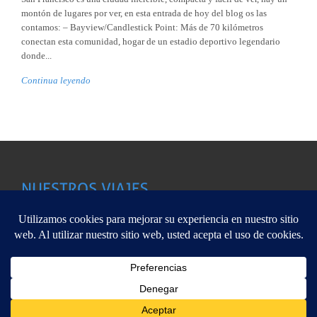
montón de lugares por ver, en esta entrada de hoy del blog os las
contamos: – Bayview/Candlestick Point: Más de 70 kilómetros
conectan esta comunidad, hogar de un estadio deportivo legendario
donde...
Continua leyendo
Aleecia Viajes pertenece a Viajes Viaverde CICLM-02122, C/
Este sitio web utiliza cookies para que usted tenga la mejor experiencia de
Arq.Vandelvira,25.-Albacete 967 67 01 48 Copyright @ 2013
usuario. Si continúa navegando está dando su consentimiento para la aceptació
de las mencionadas cookies y la aceptación de nuestra
política de cookies
, pinc
ALEECiA
el enlace para mayor información.
plugin cooki