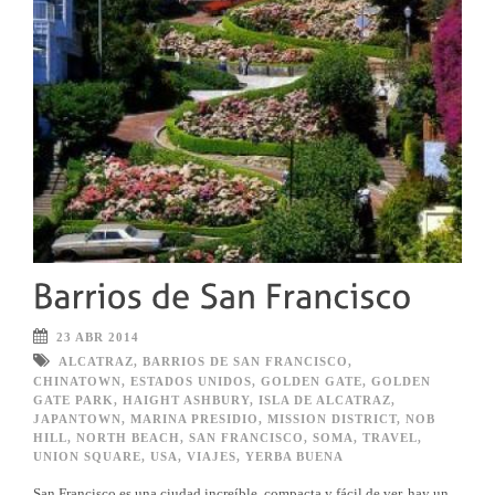
23 ABR 2014
ALCATRAZ
,
BARRIOS DE SAN FRANCISCO
,
CHINATOWN
,
ESTADOS UNIDOS
,
GOLDEN GATE
,
GOLDEN
GATE PARK
,
HAIGHT ASHBURY
,
ISLA DE ALCATRAZ
,
JAPANTOWN
,
MARINA PRESIDIO
,
MISSION DISTRICT
,
NOB
HILL
,
NORTH BEACH
,
SAN FRANCISCO
,
SOMA
,
TRAVEL
,
UNION SQUARE
,
USA
,
VIAJES
,
YERBA BUENA
San Francisco es una ciudad increíble, compacta y fácil de ver, hay un