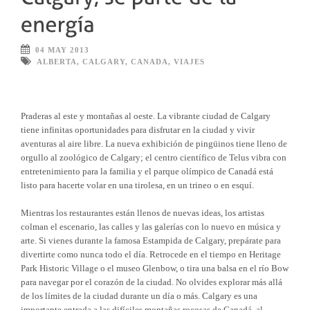
04 MAY 2013
ALBERTA
,
CALGARY
,
CANADA
,
VIAJES
Praderas al este y montañas al oeste. La vibrante ciudad de Calgary
tiene infinitas oportunidades para disfrutar en la ciudad y vivir
aventuras al aire libre. La nueva exhibición de pingüinos tiene lleno de
orgullo al zoológico de Calgary; el centro científico de Telus vibra con
entretenimiento para la familia y el parque olímpico de Canadá está
listo para hacerte volar en una tirolesa, en un trineo o en esquí.
Mientras los restaurantes están llenos de nuevas ideas, los artistas
colman el escenario, las calles y las galerías con lo nuevo en música y
arte. Si vienes durante la famosa Estampida de Calgary, prepárate para
divertirte como nunca todo el día. Retrocede en el tiempo en Heritage
Park Historic Village o el museo Glenbow, o tira una balsa en el río Bow
para navegar por el corazón de la ciudad. No olvides explorar más allá
de los límites de la ciudad durante un día o más. Calgary es una
importante entrada a las difíciles montañas rocosas de Canadá, al